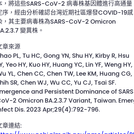
本，將這些SARS-CoV-2 病毒株基因體進行高通量
定序，經由分析確認台灣近期社區爆發COVID-19感
染，其主要病毒株為SARS-CoV-2 Omicron
BA.2.3.7 變異株。
文章來源
hao PL, Tu HC, Gong YN, Shu HY, Kirby R, Hsu
Y, Yeo HY, Kuo HY, Huang YC, Lin YF, Weng HY,
u YL, Chen CC, Chen TW, Lee KM, Huang CG,
hih SR, Chen WJ, Wu CC, Yu CJ, Tsai SF.
mergence and Persistent Dominance of SARS
oV-2 Omicron BA.2.3.7 Variant, Taiwan. Eme
nfect Dis. 2023 Apr;29(4):792-796.
文章連結: