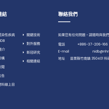
連結
聯絡我們
感染性疾病
關鍵技術
如果您有任何問題，請隨時與我
DB
對外服務
電話
+886-37-206-166
B簡介
E-mail
nidb@nhri
新冠研究
架構
地址
苗栗縣竹南鎮 350401 科
相關連結
新聞
公告
材料線上目