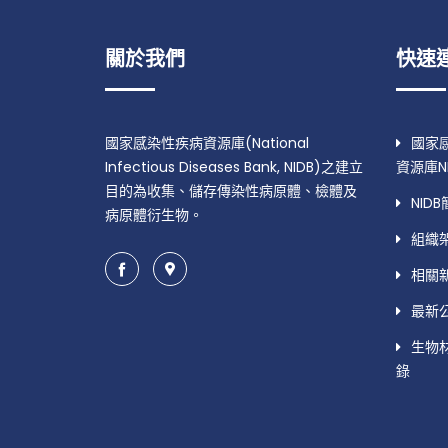
關於我們
快速
國家感染性疾病資源庫(National
國家
Infectious Diseases Bank, NIDB)之建立
資源庫NI
目的為收集、儲存傳染性病原體、檢體及
NID
病原體衍生物。
組織
相關
最新
生物
錄