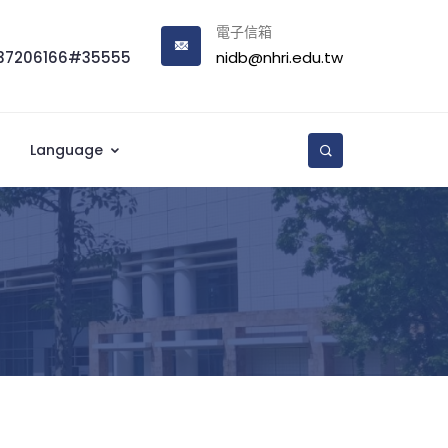
電子信箱
37206166#35555
nidb@nhri.edu.tw
Language